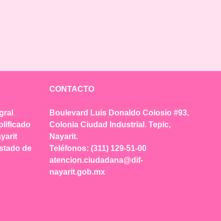
CONTACTO
gral
Boulevard Luis Donaldo Colosio #93,
plificado
Colonia Ciudad Industrial. Tepic,
yarit
Nayarit.
Estado de
Teléfonos: (311) 129-51-00
atencion.ciudadana@dif-
nayarit.gob.mx